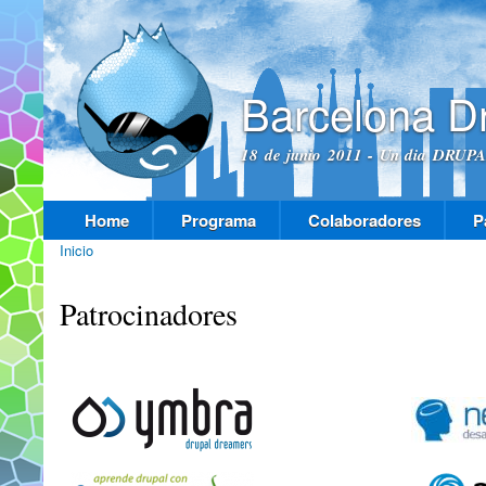
Pas
con
prin
Barcelona D
18 de junio 2011 - Un dia DRUPAL
Home
Programa
Colaboradores
P
Menú principal
Inicio
Se encuentra usted aquí
Patrocinadores