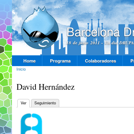
Pas
con
prin
Barcelona D
18 de junio 2011 - Un dia DRUPAL
Home
Programa
Colaboradores
P
Menú principal
Inicio
Se encuentra usted aquí
David Hernández
Ver
(solapa activa)
Seguimiento
Solapas principales