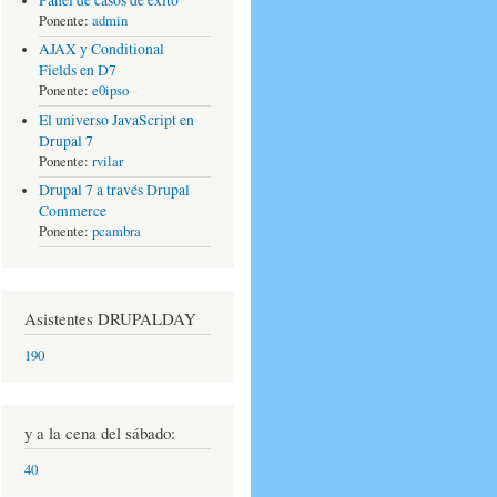
Ponente:
admin
AJAX y Conditional
Fields en D7
Ponente:
e0ipso
El universo JavaScript en
Drupal 7
Ponente:
rvilar
Drupal 7 a través Drupal
Commerce
Ponente:
pcambra
Asistentes DRUPALDAY
190
y a la cena del sábado:
40