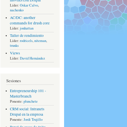
móviles con Drupal
Líder:
Oskar Calvo
,
nachenko
AC/DC: another
commands for drush core
Líder:
jonhattan
Taller de rendimiento
Líder:
rodricels
,
niteman
,
trunks
Views
Líder:
David Hernández
Sesiones
Entrepreneurship 101 -
Masterbranch
Ponente:
plunchete
CRM social: Intranets
Drupal en la empresa
Ponente:
Jordi Trujillo
Panel de casos de éxito