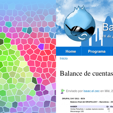
Ba
18 de 
Home
Programa
Menú principal
Inicio
Se encuentra usted aquí
Balance de cuent
Enviado por
isaac.el.cec
en Mié, 2