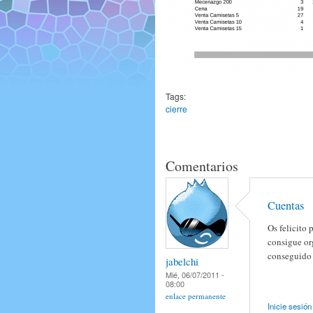
Tags:
cierre
Comentarios
Cuentas
Os felicito
consigue or
conseguido n
jabelchi
Mié, 06/07/2011 -
08:00
enlace permanente
Inicie sesión