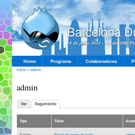
Pas
con
prin
Barcelona D
18 de junio 2011 - Un dia DRUPAL
Home
Programa
Colaboradores
P
Menú principal
Inicio
»
admin
Se encuentra usted aquí
admin
Ver
Seguimiento
(solapa activa)
Solapas principales
Tipo
Título
Auto
Sesión
Panel de casos de éxito
admi