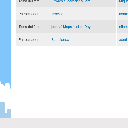
Tema del foro
Errores al acceder al foro
Mique
Patrocinador
Investic
admi
Tema del foro
[errata] Mapa Ludico Day
nite
Patrocinador
Solucionex
admi