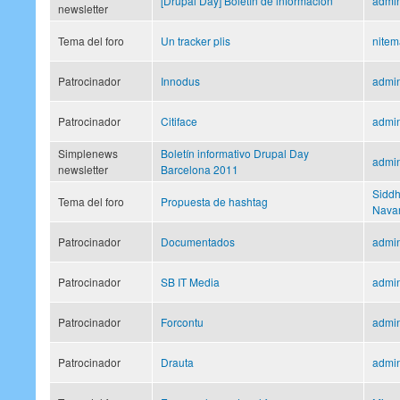
[Drupal Day] Boletín de información
admi
newsletter
Tema del foro
Un tracker plis
nite
Patrocinador
Innodus
admi
Patrocinador
Citiface
admi
Simplenews
Boletín informativo Drupal Day
admi
newsletter
Barcelona 2011
Siddh
Tema del foro
Propuesta de hashtag
Nava
Patrocinador
Documentados
admi
Patrocinador
SB IT Media
admi
Patrocinador
Forcontu
admi
Patrocinador
Drauta
admi