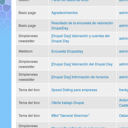
Basic page
Agradecimientos
admi
Resultado de la encuesta de valoración
Basic page
admi
DrupalDay
Simplenews
[Drupal Day] Valoración y cuentas del
admi
newsletter
Drupal Day
Webform
Encuesta Drupalday
admi
Simplenews
[Drupal Day] Valoración del Drupal Day
admi
newsletter
Simplenews
[Drupal Day] Información de horarios
admi
newsletter
Tema del foro
Speed Dating para empresas
frankg
Anton
Tema del foro
Oferta trabajo Drupal
Caste
Tema del foro
#Bof "General Sherman"
Oskar
Simplenews