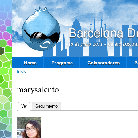
Pas
con
prin
Barcelona D
18 de junio 2011 - Un dia DRUPAL
Home
Programa
Colaboradores
P
Menú principal
Inicio
Se encuentra usted aquí
marysalento
Ver
(solapa activa)
Seguimiento
Solapas principales