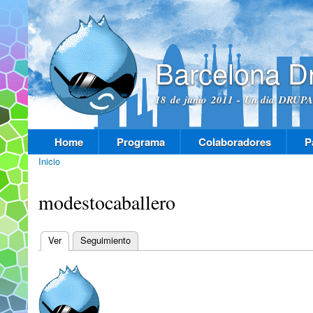
Pas
con
prin
Barcelona D
18 de junio 2011 - Un dia DRUPAL
Home
Programa
Colaboradores
P
Menú principal
Inicio
Se encuentra usted aquí
modestocaballero
Ver
(solapa activa)
Seguimiento
Solapas principales