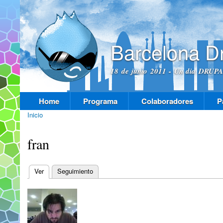
Pas
con
prin
Barcelona D
18 de junio 2011 - Un dia DRUPAL
Home
Programa
Colaboradores
P
Menú principal
Inicio
Se encuentra usted aquí
fran
Ver
(solapa activa)
Seguimiento
Solapas principales