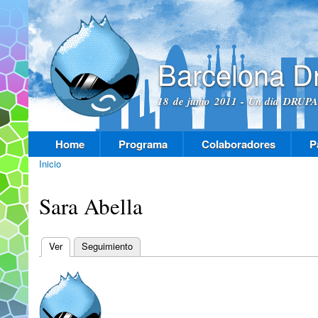
Pas
con
prin
Barcelona D
18 de junio 2011 - Un dia DRUPAL
Home
Programa
Colaboradores
P
Menú principal
Inicio
Se encuentra usted aquí
Sara Abella
Ver
(solapa activa)
Seguimiento
Solapas principales