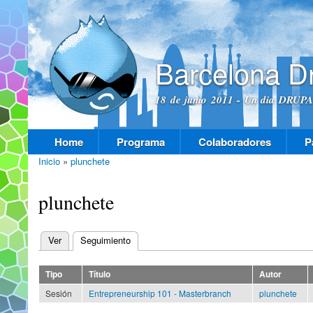
Pas
con
prin
Barcelona D
18 de junio 2011 - Un dia DRUPAL
Home
Programa
Colaboradores
P
Menú principal
Inicio
»
plunchete
Se encuentra usted aquí
plunchete
Ver
Seguimiento
(solapa activa)
Solapas principales
Tipo
Título
Autor
Sesión
Entrepreneurship 101 - Masterbranch
plunchete