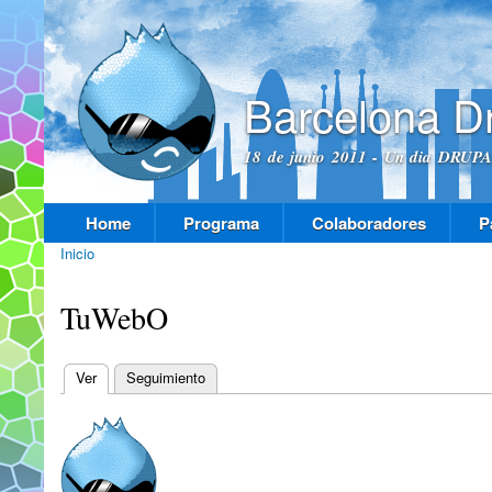
Pas
con
prin
Barcelona D
18 de junio 2011 - Un dia DRUPAL
Home
Programa
Colaboradores
P
Menú principal
Inicio
Se encuentra usted aquí
TuWebO
Ver
(solapa activa)
Seguimiento
Solapas principales