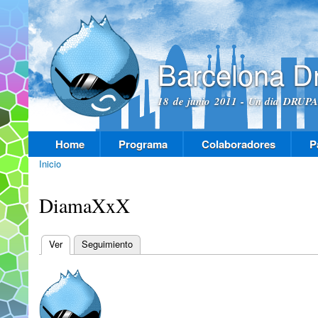
Pas
con
prin
Barcelona D
18 de junio 2011 - Un dia DRUPAL
Home
Programa
Colaboradores
P
Menú principal
Inicio
Se encuentra usted aquí
DiamaXxX
Ver
(solapa activa)
Seguimiento
Solapas principales