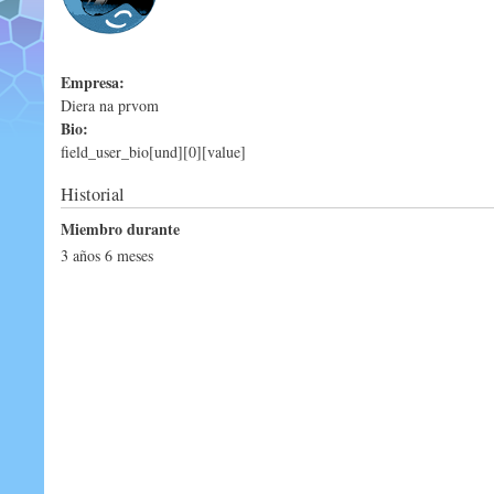
Empresa:
Diera na prvom
Bio:
field_user_bio[und][0][value]
Historial
Miembro durante
3 años 6 meses