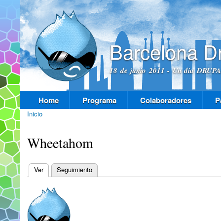
Pas
con
prin
Barcelona D
18 de junio 2011 - Un dia DRUPAL
Home
Programa
Colaboradores
P
Menú principal
Inicio
Se encuentra usted aquí
Wheetahom
Ver
(solapa activa)
Seguimiento
Solapas principales