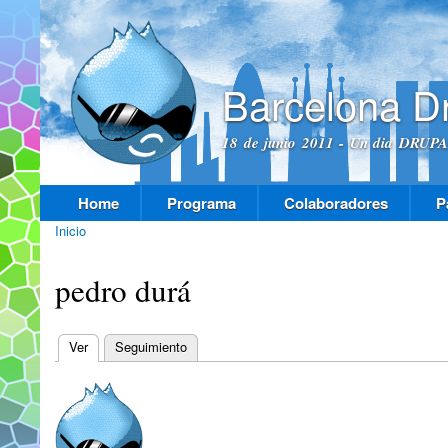
Pas
con
prin
Barcelona D
18 de junio 2011 - Un dia DRUPAL
Home
Programa
Colaboradores
P
Menú principal
Inicio
Se encuentra usted aquí
pedro durá
Ver
(solapa activa)
Seguimiento
Solapas principales