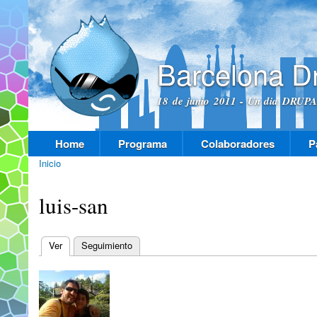
Pas
con
prin
Barcelona D
18 de junio 2011 - Un dia DRUPAL
Home
Programa
Colaboradores
P
Menú principal
Inicio
Se encuentra usted aquí
luis-san
Ver
(solapa activa)
Seguimiento
Solapas principales