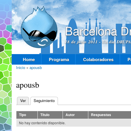
Pas
con
prin
Barcelona D
18 de junio 2011 - Un dia DRUPAL
Home
Programa
Colaboradores
P
Menú principal
Inicio
»
apousb
Se encuentra usted aquí
apousb
Ver
Seguimiento
(solapa activa)
Solapas principales
Tipo
Título
Autor
Respuestas
No hay contenido disponible.