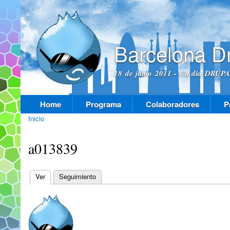
Pas
con
prin
Barcelona D
18 de junio 2011 - Un dia DRUPAL
Home
Programa
Colaboradores
P
Menú principal
Inicio
Se encuentra usted aquí
a013839
Ver
(solapa activa)
Seguimiento
Solapas principales