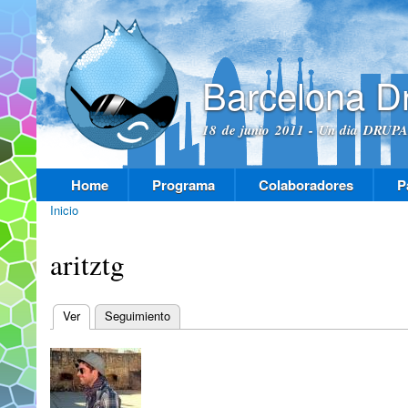
Pas
con
prin
Barcelona D
18 de junio 2011 - Un dia DRUPAL
Home
Programa
Colaboradores
P
Menú principal
Inicio
Se encuentra usted aquí
aritztg
Ver
(solapa activa)
Seguimiento
Solapas principales