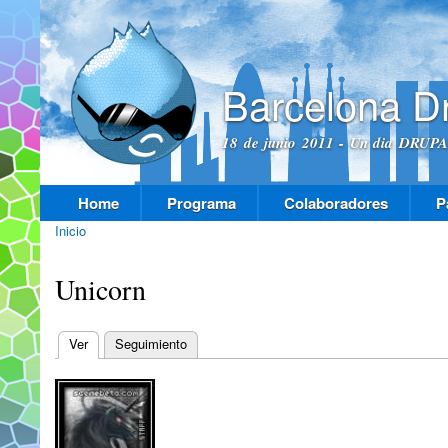
Pas
con
prin
Barcelona D
18 de junio 2011 - Un dia DRUPAL
Home
Programa
Colaboradores
P
Menú principal
Inicio
Se encuentra usted aquí
Unicorn
Ver
(solapa activa)
Seguimiento
Solapas principales