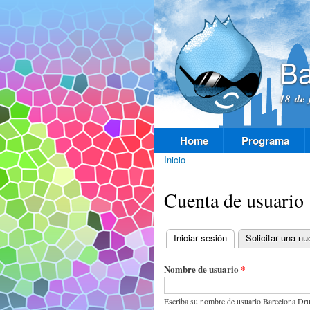
Ba
18 de 
Home
Programa
Menú principal
Inicio
Se encuentra usted aquí
Cuenta de usuario
Iniciar sesión
(solapa activa)
Solicitar una n
Solapas principales
Nombre de usuario
*
Escriba su nombre de usuario Barcelona Dru