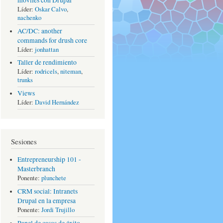
móviles con Drupal
Líder:
Oskar Calvo
,
nachenko
AC/DC: another
commands for drush core
Líder:
jonhattan
Taller de rendimiento
Líder:
rodricels
,
niteman
,
trunks
Views
Líder:
David Hernández
Sesiones
Entrepreneurship 101 -
Masterbranch
Ponente:
plunchete
CRM social: Intranets
Drupal en la empresa
Ponente:
Jordi Trujillo
Panel de casos de éxito