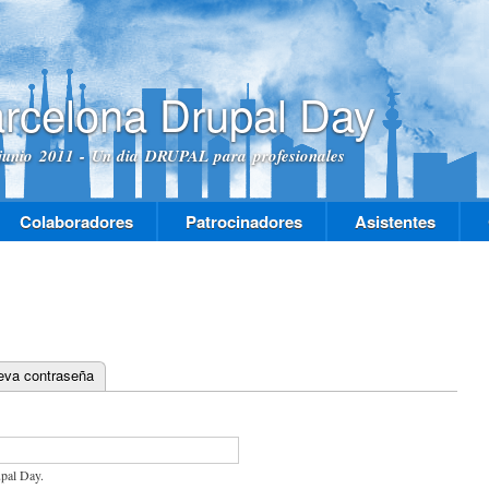
Pasar al
contenido
principal
rcelona Drupal Day
junio 2011 - Un dia DRUPAL para profesionales
Colaboradores
Patrocinadores
Asistentes
ueva contraseña
pal Day.