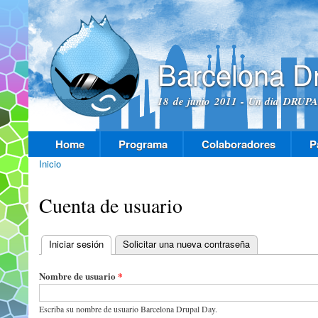
Pas
con
prin
Barcelona D
18 de junio 2011 - Un dia DRUPAL
Home
Programa
Colaboradores
P
Menú principal
Inicio
Se encuentra usted aquí
Cuenta de usuario
Iniciar sesión
(solapa activa)
Solicitar una nueva contraseña
Solapas principales
Nombre de usuario
*
Escriba su nombre de usuario Barcelona Drupal Day.