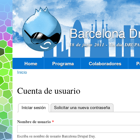
Pas
con
prin
Barcelona D
18 de junio 2011 - Un dia DRUPAL
Home
Programa
Colaboradores
P
Menú principal
Inicio
Se encuentra usted aquí
Cuenta de usuario
Iniciar sesión
(solapa activa)
Solicitar una nueva contraseña
Solapas principales
Nombre de usuario
*
Escriba su nombre de usuario Barcelona Drupal Day.