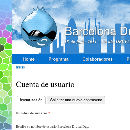
Pas
con
prin
Barcelona D
18 de junio 2011 - Un dia DRUPAL
Home
Programa
Colaboradores
P
Menú principal
Inicio
Se encuentra usted aquí
Cuenta de usuario
Iniciar sesión
(solapa activa)
Solicitar una nueva contraseña
Solapas principales
Nombre de usuario
*
Escriba su nombre de usuario Barcelona Drupal Day.