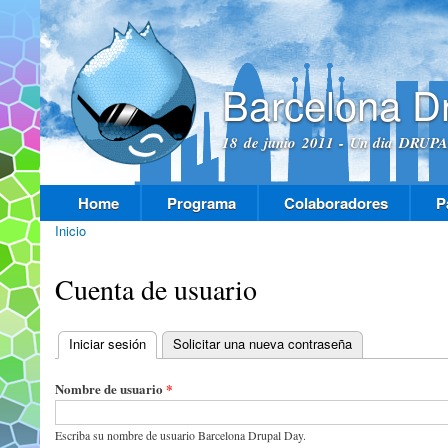
Pas
con
prin
Barcelona D
18 de junio 2011 - Un dia DRUPAL
Home
Programa
Colaboradores
P
Menú principal
Inicio
Se encuentra usted aquí
Cuenta de usuario
Iniciar sesión
(solapa activa)
Solicitar una nueva contraseña
Solapas principales
Nombre de usuario
*
Escriba su nombre de usuario Barcelona Drupal Day.