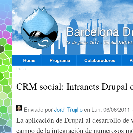
Pas
con
prin
Barcelona D
18 de junio 2011 - Un dia DRUPAL
Home
Programa
Colaboradores
P
Menú principal
Inicio
Se encuentra usted aquí
CRM social: Intranets Drupal 
Enviado por
Jordi Trujillo
en Lun, 06/06/2011 -
La aplicación de Drupal al desarrollo de 
campo de la integración de numerosos mó