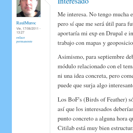
Interesado
Me interesa. No tengo mucha e
pero sí que me será útil para f
RaulMuroc
Vie, 17/06/2011 -
aportaría mi exp en Drupal e in
13:27
enlace
trabajo con mapas y geoposici
permanente
Asimismo, para septiembre de
módulo relacionado con el te
ni una idea concreta, pero com
puede que surja algo interesant
Los BoF's (Birds of Feather) s
así que los interesados deberí
punto concreto a alguna hora q
Citilab está muy bien estructur