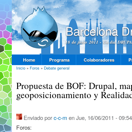
Pas
con
prin
Barcelona D
18 de junio 2011 - Un dia DRUPAL
Home
Programa
Colaboradores
P
Menú principal
Inicio
»
Foros
»
Debate general
Se encuentra usted aquí
Propuesta de BOF: Drupal, ma
geoposicionamiento y Realid
Enviado por
c-c-m
en Jue, 16/06/2011 - 09:54
Foros: