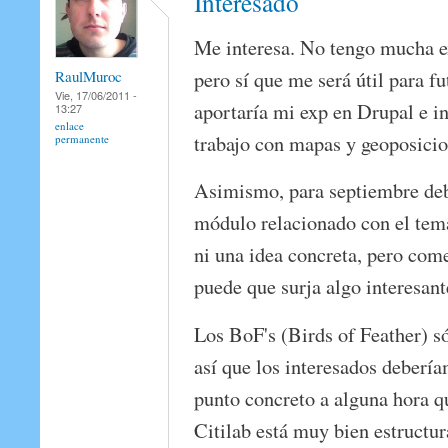
Interesado
Me interesa. No tengo mucha e
pero sí que me será útil para f
RaulMuroc
Vie, 17/06/2011 -
aportaría mi exp en Drupal e in
13:27
enlace
trabajo con mapas y geoposici
permanente
Asimismo, para septiembre de
módulo relacionado con el te
ni una idea concreta, pero com
puede que surja algo interesant
Los BoF's (Birds of Feather) s
así que los interesados deberí
punto concreto a alguna hora q
Citilab está muy bien estructur