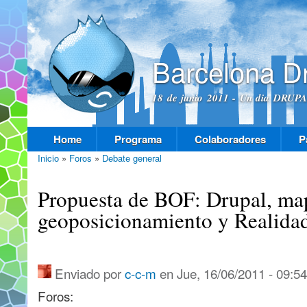
Pas
con
prin
Barcelona D
18 de junio 2011 - Un dia DRUPAL
Home
Programa
Colaboradores
P
Menú principal
Inicio
»
Foros
»
Debate general
Se encuentra usted aquí
Propuesta de BOF: Drupal, ma
geoposicionamiento y Realid
Enviado por
c-c-m
en Jue, 16/06/2011 - 09:54
Foros: