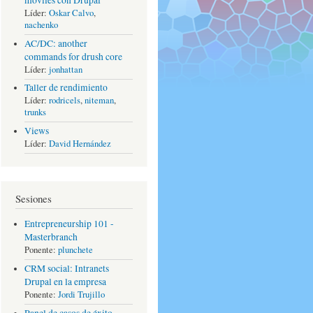
móviles con Drupal
Líder:
Oskar Calvo
,
nachenko
AC/DC: another
commands for drush core
Líder:
jonhattan
Taller de rendimiento
Líder:
rodricels
,
niteman
,
trunks
Views
Líder:
David Hernández
Sesiones
Entrepreneurship 101 -
Masterbranch
Ponente:
plunchete
CRM social: Intranets
Drupal en la empresa
Ponente:
Jordi Trujillo
Panel de casos de éxito