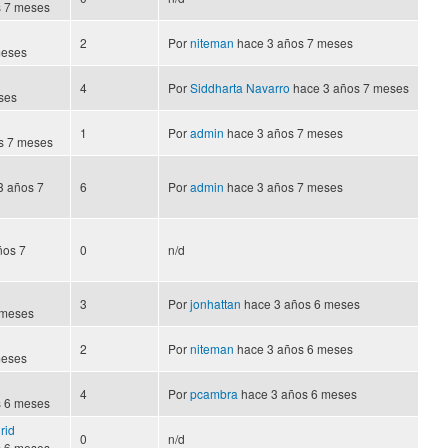
 7 meses
2
Por
niteman
hace 3 años 7 meses
meses
4
Por
Siddharta Navarro
hace 3 años 7 meses
ses
1
Por
admin
hace 3 años 7 meses
s 7 meses
3 años 7
6
Por
admin
hace 3 años 7 meses
ños 7
0
n/d
3
Por
jonhattan
hace 3 años 6 meses
 meses
2
Por
niteman
hace 3 años 6 meses
meses
4
Por
pcambra
hace 3 años 6 meses
 6 meses
rid
0
n/d
 6 meses