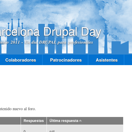
Pasar al
contenido
principal
rcelona Drupal Day
junio 2011 - Un dia DRUPAL para profesionales
Colaboradores
Patrocinadores
Asistentes
ntenido nuevo al foro.
Respuestas
Última respuesta
0
n/d