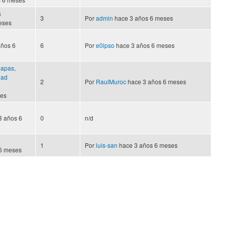
s
3
Por
admin
hace 3 años 6 meses
eses
años 6
6
Por
e0ipso
hace 3 años 6 meses
mapas,
dad
2
Por
RaulMuroc
hace 3 años 6 meses
ses
3 años 6
0
n/d
1
Por
luis-san
hace 3 años 6 meses
6 meses