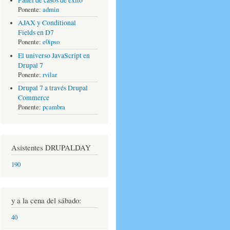
Ponente:
admin
AJAX y Conditional
Fields en D7
Ponente:
e0ipso
El universo JavaScript en
Drupal 7
Ponente:
rvilar
Drupal 7 a través Drupal
Commerce
Ponente:
pcambra
Asistentes DRUPALDAY
190
y a la cena del sábado:
40