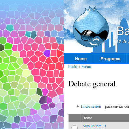
Ba
18 de 
Home
Programa
Menú principal
Inicio
»
Foros
Se encuentra usted aquí
Debate general
Inicie sesión
para enviar co
Tema
viva un foro :D
Discusión normal