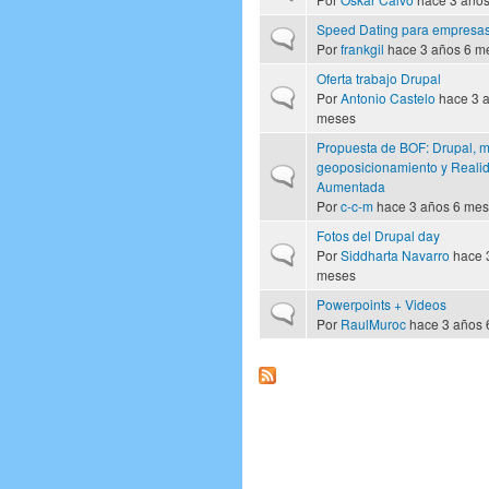
Speed Dating para empresa
Discusión normal
Por
frankgil
hace 3 años 6 m
Oferta trabajo Drupal
Discusión normal
Por
Antonio Castelo
hace 3 
meses
Propuesta de BOF: Drupal, 
geoposicionamiento y Reali
Discusión normal
Aumentada
Por
c-c-m
hace 3 años 6 me
Fotos del Drupal day
Discusión normal
Por
Siddharta Navarro
hace 
meses
Powerpoints + Videos
Discusión normal
Por
RaulMuroc
hace 3 años 