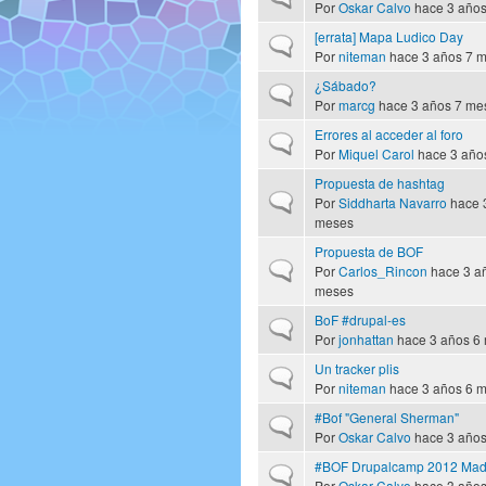
Por
Oskar Calvo
hace 3 años
[errata] Mapa Ludico Day
Discusión normal
Por
niteman
hace 3 años 7 
¿Sábado?
Discusión normal
Por
marcg
hace 3 años 7 me
Errores al acceder al foro
Discusión normal
Por
Miquel Carol
hace 3 año
Propuesta de hashtag
Discusión normal
Por
Siddharta Navarro
hace 
meses
Propuesta de BOF
Discusión normal
Por
Carlos_Rincon
hace 3 a
meses
BoF #drupal-es
Discusión normal
Por
jonhattan
hace 3 años 6
Un tracker plis
Discusión normal
Por
niteman
hace 3 años 6 
#Bof "General Sherman"
Discusión normal
Por
Oskar Calvo
hace 3 años
#BOF Drupalcamp 2012 Mad
Discusión normal
Por
Oskar Calvo
hace 3 años