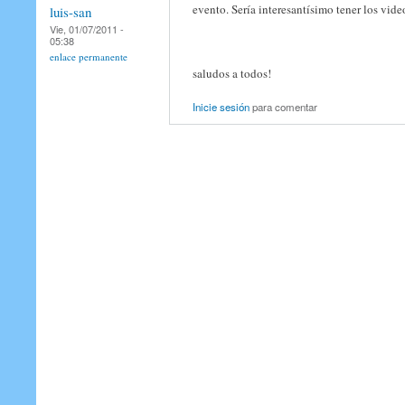
evento. Sería interesantísimo tener los vide
luis-san
Vie, 01/07/2011 -
05:38
enlace permanente
saludos a todos!
Inicie sesión
para comentar