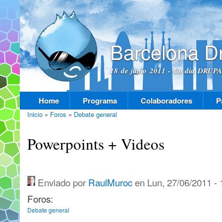
Pas
con
prin
Barcelona D
18 de junio 2011 - Un dia DRUPAL
Home
Programa
Colaboradores
P
Menú principal
Inicio
»
Foros
»
Debate general
Se encuentra usted aquí
Powerpoints + Videos
Enviado por
RaulMuroc
en Lun, 27/06/2011 - 
Foros:
Debate general